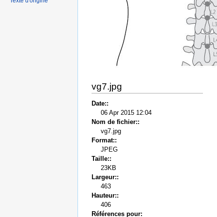
Texte d'origine
vg7.jpg
Date::
06 Apr 2015 12:04
Nom de fichier::
vg7.jpg
Format::
JPEG
Taille::
23KB
Largeur::
463
Hauteur::
406
Références pour: