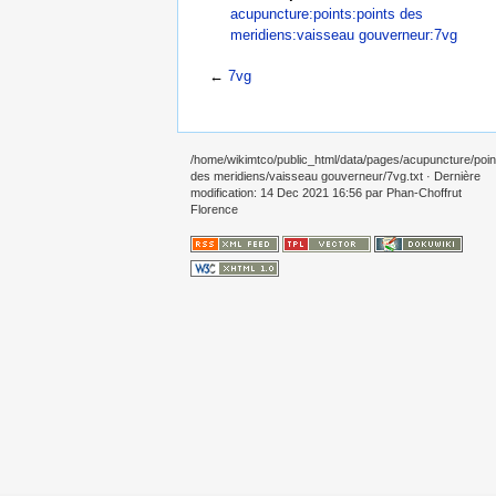
acupuncture:points:points des
meridiens:vaisseau gouverneur:7vg
←
7vg
/home/wikimtco/public_html/data/pages/acupuncture/poin
des meridiens/vaisseau gouverneur/7vg.txt
· Dernière
modification: 14 Dec 2021 16:56 par
Phan-Choffrut
Florence