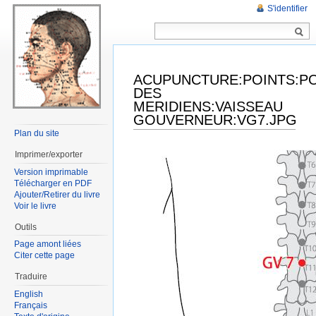
S'identifier
ACUPUNCTURE:POINTS:P
DES
MERIDIENS:VAISSEAU
GOUVERNEUR:VG7.JPG
Plan du site
Imprimer/exporter
Version imprimable
Télécharger en PDF
Ajouter/Retirer du livre
Voir le livre
Outils
Page amont liées
Citer cette page
Traduire
English
Français