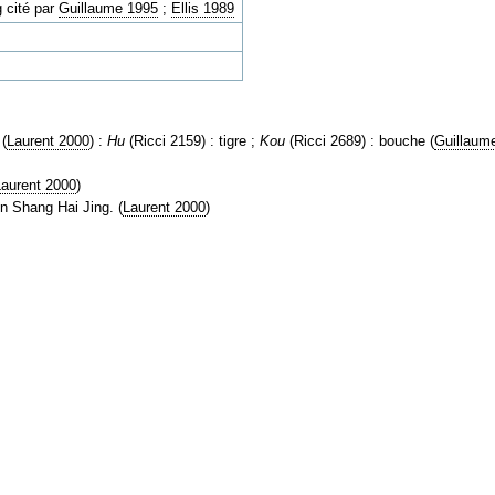
g cité par
Guillaume 1995
;
Ellis 1989
 (
Laurent 2000
) :
Hu
(Ricci 2159) : tigre ;
Kou
(Ricci 2689) : bouche (
Guillaum
Laurent 2000
)
on Shang Hai Jing. (
Laurent 2000
)