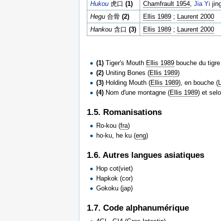
Hukou
虎口
(1)
Chamfrault 1954
,
Jia Yi
jin
Hegu
合骨
(2)
Ellis 1989
;
Laurent 2000
Hankou
含口
(3)
Ellis 1989
;
Laurent 2000
(1)
Tiger's Mouth
Ellis 1989
bouche du tigre
(2)
Uniting Bones (
Ellis 1989
)
(3)
Holding Mouth (
Ellis 1989
), en bouche (
(4)
Nom d'une montagne (
Ellis 1989
) et sel
1.5. Romanisations
Ro-kou (
fra
)
ho-ku, he ku (
eng
)
1.6. Autres langues asiatiques
Hop cot(viet)
Hapkok (cor)
Gokoku (jap)
1.7. Code alphanumérique