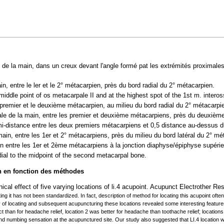
e de la main, dans un creux devant l'angle formé pat les extrémités proximales
in, entre le ler et le 2° métacarpien, près du bord radial du 2° métacarpien.
middle point of os metacarpale II and at the highest spot of the 1st m. inteross
 premier et le deuxième métacarpien, au milieu du bord radial du 2° métacarpi
ale de la main, entre les premier et deuxième métacarpiens, près du deuxième 
mi-distance entre les deux premiers métacarpiens et 0,5 distance au-dessus d
main, entre les 1er et 2° métacarpiens, près du milieu du bord latéral du 2° mé
in entre les 1er et 2ème métacarpiens à la jonction diaphyse/épiphyse supérieu
ial to the midpoint of the second metacarpal bone.
on en fonction des méthodes
ical effect of five varying locations of li.4 acupoint. Acupunct Electrother R
ing it has not been standardized. In fact, description of method for locating this acupoint often 
 locating and subsequent acupuncturing these locations revealed some interesting features of L
ct than for headache relief, location 2 was better for headache than toothache relief; locatio
d numbing sensation at the acupunctured site. Our study also suggested that LI.4 location was