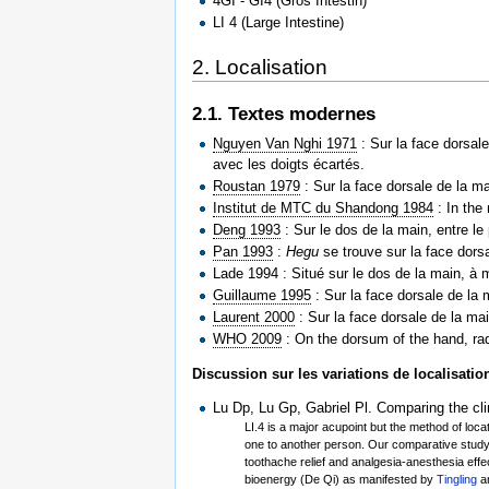
4GI - GI4 (Gros Intestin)
LI 4 (Large Intestine)
2. Localisation
2.1. Textes modernes
Nguyen Van Nghi 1971
: Sur la face dorsal
avec les doigts écartés.
Roustan 1979
: Sur la face dorsale de la ma
Institut de MTC du Shandong 1984
: In the 
Deng 1993
: Sur le dos de la main, entre le
Pan 1993
:
Hegu
se trouve sur la face dors
Lade 1994 : Situé sur le dos de la main, à 
Guillaume 1995
: Sur la face dorsale de la 
Laurent 2000
: Sur la face dorsale de la ma
WHO 2009
: On the dorsum of the hand, rad
Discussion sur les variations de localisati
Lu Dp, Lu Gp, Gabriel Pl. Comparing the clin
LI.4 is a major acupoint but the method of locat
one to another person. Our comparative study of
toothache relief and analgesia-anesthesia effe
bioenergy (De Qi) as manifested by
Tingling
an