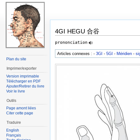
4GI HEGU 合谷
prononciation
Articles connexes : -
3GI
-
5GI
-
Méridien
-
si
Plan du site
Imprimer/exporter
Version imprimable
Télécharger en PDF
Ajouter/Retirer du livre
Voir le livre
Outils
Page amont liées
Citer cette page
Traduire
English
Français