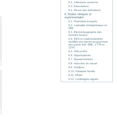
5.2. Littérature ancienne
5.3. Associations
5.4. Revue des indications
6. Etudes cliniques et
expérimentales
6.1. Potentiels évoqués
6.2. Latéralité hémisphérique et
IRM
6.3. Electromyographie des
muscles faciaux
6.4. EEG et Catécholamines
modifiés par electro-acupuncture
des points 4GI, 6MC, 17TR et
12VC
6.5. HTA et AVC
6.6. Hyperhydrose
6.7. Dysmenorrhées
6.8. Induction du travail
6.9. Oreillons
6.10. Paralysie faciale
6.11. PASH
6.12. Lombalgies aigues