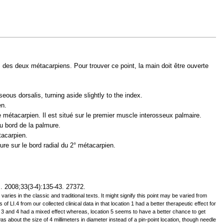
 des deux métacarpiens. Pour trouver ce point, la main doit être ouverte
eous dorsalis, turning aside slightly to the index.
en.
métacarpien. Il est situé sur le premier muscle interosseux palmaire.
u bord de la palmure.
tacarpien.
re sur le bord radial du 2° métacarpien.
es. 2008;33(3-4):135-43. 27372.
varies in the classic and traditional texts. It might signify this point may be varied from
I.4 from our collected clinical data in that location 1 had a better therapeutic effect for
ns 3 and 4 had a mixed effect whereas, location 5 seems to have a better chance to get
 about the size of 4 millimeters in diameter instead of a pin-point location, though needle