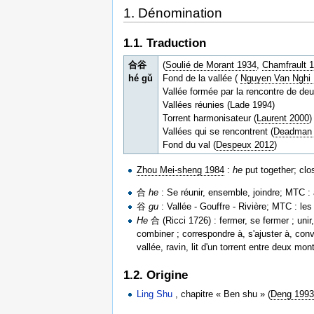
1. Dénomination
1.1. Traduction
合谷
(
Soulié de Morant 1934
,
Chamfrault 
hé gǔ
Fond de la vallée (
Nguyen Van Nghi
Vallée formée par la rencontre de deu
Vallées réunies (Lade 1994)
Torrent harmonisateur (
Laurent 2000
)
Vallées qui se rencontrent (
Deadman
Fond du val (
Despeux 2012
)
Zhou Mei-sheng 1984
:
he
put together; cl
合
he
: Se réunir, ensemble, joindre; MTC : 
谷
gu
: Vallée - Gouffre - Rivière; MTC : le
He
合 (Ricci 1726) : fermer, se fermer ; unir,
combiner ; correspondre à, s'ajuster à, con
vallée, ravin, lit d'un torrent entre deux m
1.2. Origine
Ling Shu
, chapitre « Ben shu » (
Deng 199