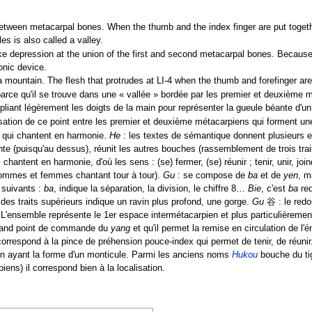
etween metacarpal bones. When the thumb and the index finger are put togethe
s is also called a valley.
-like depression at the union of the first and second metacarpal bones. Becaus
onic device.
a mountain. The flesh that protrudes at LI-4 when the thumb and forefinger a
arce qu'il se trouve dans une « vallée » bordée par les premier et deuxième mé
epliant légèrement les doigts de la main pour représenter la gueule béante d'un 
lisation de ce point entre les premier et deuxième métacarpiens qui forment u
 qui chantent en harmonie.
He
: les textes de sémantique donnent plusieurs exp
e (puisqu'au dessus), réunit les autres bouches (rassemblement de trois trai
antent en harmonie, d'où les sens : (se) fermer, (se) réunir ; tenir, unir, join
ommes et femmes chantant tour à tour).
Gu
: se compose de
ba
et de
yen
, m
 suivants :
ba
, indique la séparation, la division, le chiffre 8…
Bie
, c'est
ba
red
 des traits supérieurs indique un ravin plus profond, une gorge.
Gu
谷 : le redo
t. L'ensemble représente le 1er espace intermétacarpien et plus particulièrement
grand point de commande du
yang
et qu'il permet la remise en circulation de l'
rrespond à la pince de préhension pouce-index qui permet de tenir, de réunir
on ayant la forme d'un monticule. Parmi les anciens noms
Hukou
bouche du tig
ens) il correspond bien à la localisation.