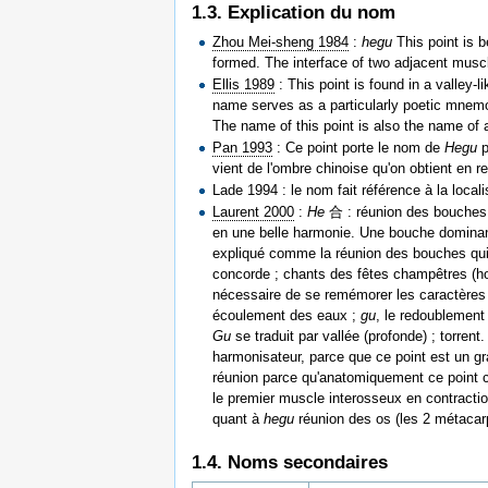
1.3. Explication du nom
Zhou Mei-sheng 1984
:
hegu
This point is b
formed. The interface of two adjacent muscle
Ellis 1989
: This point is found in a valley
name serves as a particularly poetic mnem
The name of this point is also the name of 
Pan 1993
: Ce point porte le nom de
Hegu
p
vient de l'ombre chinoise qu'on obtient en r
Lade 1994 : le nom fait référence à la loca
Laurent 2000
:
He
合 : réunion des bouches
en une belle harmonie. Une bouche dominant
expliqué comme la réunion des bouches qui ch
concorde ; chants des fêtes champêtres (h
nécessaire de se remémorer les caractères
écoulement des eaux ;
gu
, le redoublement
Gu
se traduit par vallée (profonde) ; torren
harmonisateur, parce que ce point est un 
réunion parce qu'anatomiquement ce point co
le premier muscle interosseux en contracti
quant à
hegu
réunion des os (les 2 métacarpi
1.4. Noms secondaires