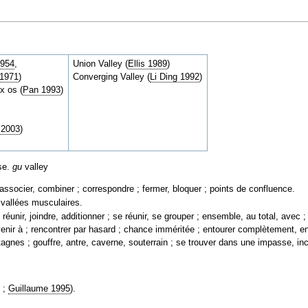
1954
,
Union Valley (
Ellis 1989
)
 1971
)
Converging Valley (
Li Ding 1992
)
x os (
Pan 1993
)
 2003
)
ose.
gu
valley
associer, combiner ; correspondre ; fermer, bloquer ; points de confluence.
s vallées musculaires.
 réunir, joindre, additionner ; se réunir, se grouper ; ensemble, au total, avec 
venir à ; rencontrer par hasard ; chance imméritée ; entourer complètement, e
ontagnes ; gouffre, antre, caverne, souterrain ; se trouver dans une impasse, in
3
;
Guillaume 1995
).