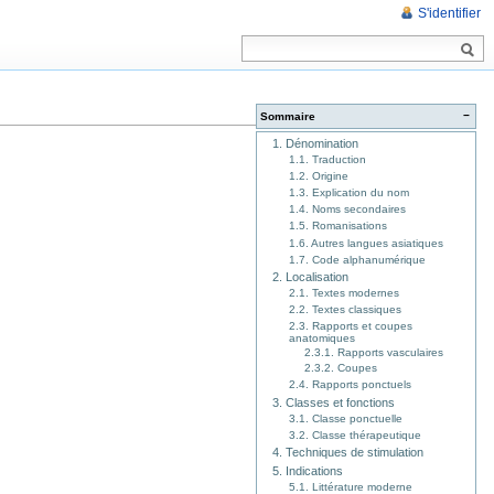
S'identifier
−
Sommaire
1. Dénomination
1.1. Traduction
1.2. Origine
1.3. Explication du nom
1.4. Noms secondaires
1.5. Romanisations
1.6. Autres langues asiatiques
1.7. Code alphanumérique
2. Localisation
2.1. Textes modernes
2.2. Textes classiques
2.3. Rapports et coupes
anatomiques
2.3.1. Rapports vasculaires
2.3.2. Coupes
2.4. Rapports ponctuels
3. Classes et fonctions
3.1. Classe ponctuelle
3.2. Classe thérapeutique
4. Techniques de stimulation
5. Indications
5.1. Littérature moderne