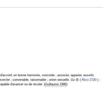
; d'accord, en bonne harmonie, concorde ; associer, apparier, assortir,
ncercler ; convenable, raisonnable ; union sexuelle.
Gu
谷 (
Ricci 2720
) :
capable d'avancer ou de reculer. (
Guillaume 1995
)