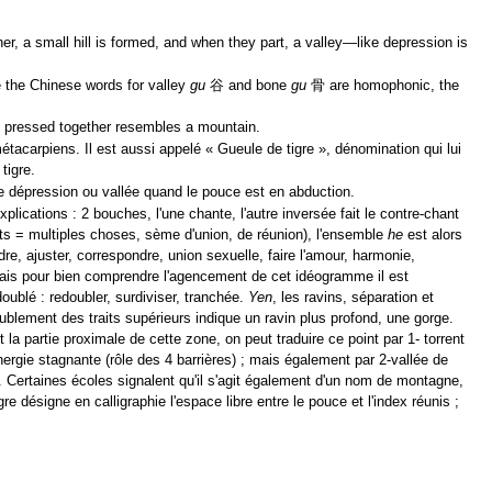
r, a small hill is formed, and when they part, a valley—like depression is
e the Chinese words for valley
gu
谷 and bone
gu
骨 are homophonic, the
re pressed together resembles a mountain.
tacarpiens. Il est aussi appelé « Gueule de tigre », dénomination qui lui
tigre.
ne dépression ou vallée quand le pouce est en abduction.
lications : 2 bouches, l'une chante, l'autre inversée fait le contre-chant
ts = multiples choses, sème d'union, de réunion), l'ensemble
he
est alors
dre, ajuster, correspondre, union sexuelle, faire l'amour, harmonie,
ais pour bien comprendre l'agencement de cet idéogramme il est
oublé : redoubler, surdiviser, tranchée.
Yen
, les ravins, séparation et
ublement des traits supérieurs indique un ravin plus profond, une gorge.
 la partie proximale de cette zone, on peut traduire ce point par 1- torrent
énergie stagnante (rôle des 4 barrières) ; mais également par 2-vallée de
. Certaines écoles signalent qu'il s'agit également d'un nom de montagne,
re désigne en calligraphie l'espace libre entre le pouce et l'index réunis ;