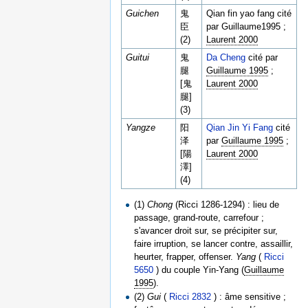
Guichen
鬼
Qian fin yao fang cité
臣
par Guillaume1995 ;
(2)
Laurent 2000
Guitui
鬼
Da Cheng
cité par
腿
Guillaume 1995
;
[鬼
Laurent 2000
腿]
(3)
Yangze
阳
Qian Jin Yi Fang
cité
泽
par
Guillaume 1995
;
[陽
Laurent 2000
澤]
(4)
(1)
Chong
(Ricci 1286-1294) : lieu de
passage, grand-route, carrefour ;
s'avancer droit sur, se précipiter sur,
faire irruption, se lancer contre, assaillir,
heurter, frapper, offenser.
Yang
(
Ricci
5650
) du couple Yin-Yang (
Guillaume
1995
).
(2)
Gui
(
Ricci 2832
) : âme sensitive ;