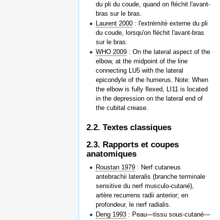
du pli du coude, quand on fléchit l'avant-
bras sur le bras.
Laurent 2000
: l'extrémité externe du pli
du coude, lorsqu'on fléchit l'avant-bras
sur le bras.
WHO 2009
: On the lateral aspect of the
elbow, at the midpoint of the line
connecting LU5 with the lateral
epicondyle of the humerus. Note: When
the elbow is fully flexed, LI11 is located
in the depression on the lateral end of
the cubital crease.
2.2. Textes classiques
2.3. Rapports et coupes
anatomiques
Roustan 1979
: Nerf cutaneus
antebrachii lateralis (branche terminale
sensitive du nerf musculo-cutané),
artère recurrens radii anterior; en
profondeur, le nerf radialis.
Deng 1993
: Peau—tissu sous-cutané—