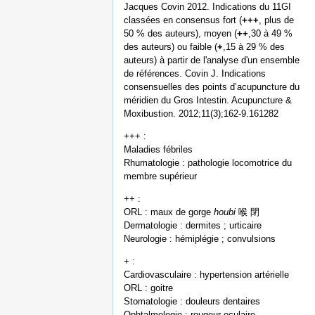
Jacques Covin 2012. Indications du 11GI
classées en consensus fort (
+++
, plus de
50 % des auteurs), moyen (
++
,30 à 49 %
des auteurs) ou faible (
+
,15 à 29 % des
auteurs) à partir de l'analyse d'un ensemble
de références. Covin J. Indications
consensuelles des points d’acupuncture du
méridien du Gros Intestin. Acupuncture &
Moxibustion. 2012;11(3);162-9.161282
+++ :
Maladies fébriles
Rhumatologie : pathologie locomotrice du
membre supérieur
++ :
ORL : maux de gorge
houbi
喉 閉
Dermatologie : dermites ; urticaire
Neurologie : hémiplégie ; convulsions
+ :
Cardiovasculaire : hypertension artérielle
ORL : goitre
Stomatologie : douleurs dentaires
Ophtalmologie : rougeur oculaire