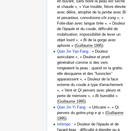
en buvant, sans boire la peau est sèche
et chaude », « Vue trouble, fièvre élevée
avec délire, atrophie de la jambe avec
Bi
et pesanteur, convulsions-
chi zong
», «
Folie-
dian
avec langue tirée », « Douleur
de l'épaule et du coude, difficulté de
mobilisation, impossibilité de lever un
objet lourd », «
Bi
de la gorge avec
aphonie » (
Guillaume 1995
).
Qian Jin Yao Fang
: « Douleur
auriculaire », « Douleur et prurit
généralisé comme si des vers
rongeaient la peau ; quand on la gratte,
elle desquame et des “furoncles”
apparaissent », « Douleur de la face
externe du coude à type d'arrachement
», « Vent et
Qi
pervers avec pleurs et
perte de mémoire », «
Bi
humidité »
(
Guillaume 1995
).
Qian Jin Yi Fang
: « Urticaire », « Qi
pervers du goitre-
ying e qi
» (
Guillaume
1995
).
Ishimpo
: « Douleur de l'épaule et de
l'avant-bras ; difficulté à étendre ou à