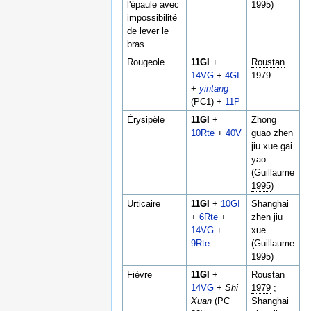
l'épaule avec
1995
)
impossibilité
de lever le
bras
Rougeole
11GI
+
Roustan
14VG
+
4GI
1979
+
yintang
(PC1) +
11P
Érysipèle
11GI
+
Zhong
10Rte
+
40V
guao zhen
jiu xue gai
yao
(
Guillaume
1995
)
Urticaire
11GI
+
10GI
Shanghai
+
6Rte
+
zhen jiu
14VG
+
xue
9Rte
(
Guillaume
1995
)
Fièvre
11GI
+
Roustan
14VG
+
Shi
1979
;
Xuan
(PC
Shanghai