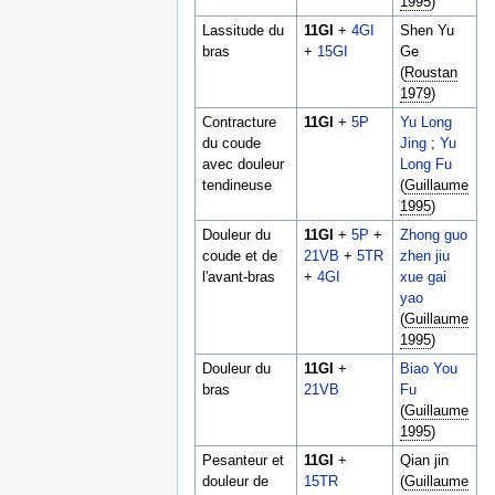
1995
)
Lassitude du
11GI
+
4GI
Shen Yu
bras
+
15GI
Ge
(
Roustan
1979
)
Contracture
11GI
+
5P
Yu Long
du coude
Jing
;
Yu
avec douleur
Long Fu
tendineuse
(
Guillaume
1995
)
Douleur du
11GI
+
5P
+
Zhong guo
coude et de
21VB
+
5TR
zhen jiu
l'avant-bras
+
4GI
xue gai
yao
(
Guillaume
1995
)
Douleur du
11GI
+
Biao You
bras
21VB
Fu
(
Guillaume
1995
)
Pesanteur et
11GI
+
Qian jin
douleur de
15TR
(
Guillaume