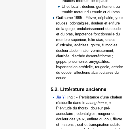
troubles moteurs de l'épaule.
Effet local : douleur, gonflement ou
trouble moteur du coude et du bras.
Guillaume 1995
: Fièvre, céphalée, yeux
rouges, odontalgies, douleur et enflure
de la gorge, endolorissement du coude
et du bras, impotence fonctionnelle du
membre supérieur, folie-
dian
, crises
d'urticaire, adénites, goitre, furoncles,
douleur abdominale, vomissement,
diarrhée, diarrhée dysentériforme ;
grippe, pneumonie, amygdalites,
hypertension artérielle, rougeole, arthrite
du coude, affections abarticulaires du
coude.
5.2. Littérature ancienne
Jia Yi
jing : « Persistance d'une chaleur
résiduelle dans le
shang han
», «
Plénitude du thorax, douleur pré-
auriculaire ; odontalgies, rougeur et
douleur des yeux, enflure du cou, fièvre
et frissons ; soif et transpiration subite