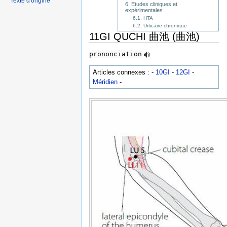
Texte d'origine
6. Etudes cliniques et
expérimentales
6.1. HTA
6.2. Urticaire chronique
11GI QUCHI 曲池 (曲池)
prononciation
Articles connexes : -
10GI
-
12GI
-
Méridien
-