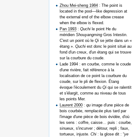
Zhou Mei-sheng 1984
: The point is
located in the pool—like depression at
the external end of the elbow crease
when the elbow is flexed.
Pan 1993
:
Quchi
le point He du
méridien
Shouyangming
Gros Intestin.
C'est un point où le
Qi
se jette dans un «
étang ».
Quchi
est donc le point situé au
fond d'un creux, d'un étang qui se trouve
sur la courbure du coude.
Lade 1994 : en courbe, comme le coude
d'une rivière, fait référence à la
localisation de ce point la courbure du
coude, sur le pli de flexion. Étang
évoque l'écoulement du
Qi
qui se ralentit
et s'élargit, comme au niveau de tous
les points Mer.
Laurent 2000
:
qu
image d'une pièce de
bois courbée, remplacée plus tard par
l'image d'une pièce de bois évidée, d'où
les sens : coffre, caisse… puis : courbe,
sinueux, s'incurver ; détour, repli ; faux,
tortueux, injuste.
Chi
: la glose dit : “
ye