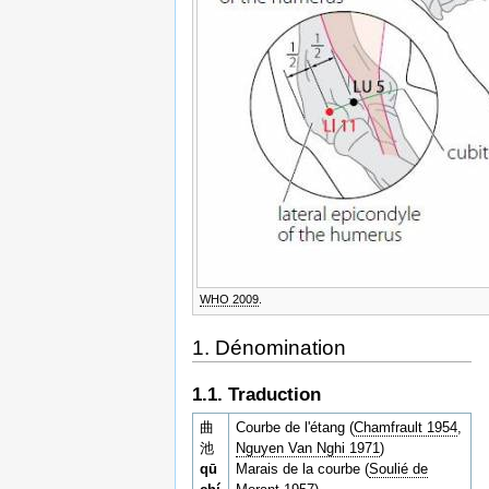
WHO 2009
.
1. Dénomination
1.1. Traduction
曲
Courbe de l'étang (
Chamfrault 1954
,
池
Nguyen Van Nghi 1971
)
qū
Marais de la courbe (
Soulié de