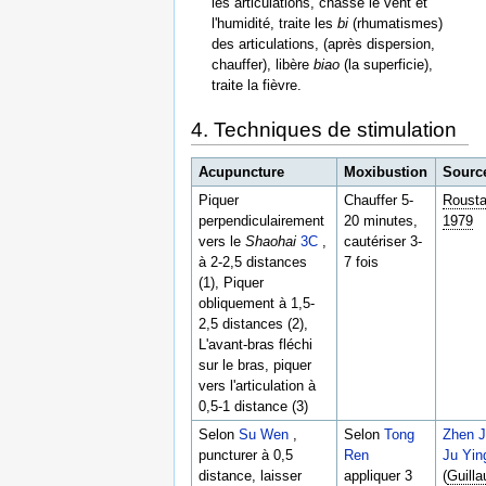
les articulations, chasse le vent et
l'humidité, traite les
bi
(rhumatismes)
des articulations, (après dispersion,
chauffer), libère
biao
(la superficie),
traite la fièvre.
4. Techniques de stimulation
Acupuncture
Moxibustion
Sourc
Piquer
Chauffer 5-
Roust
perpendiculairement
20 minutes,
1979
vers le
Shaohai
3C
,
cautériser 3-
à 2-2,5 distances
7 fois
(1), Piquer
obliquement à 1,5-
2,5 distances (2),
L'avant-bras fléchi
sur le bras, piquer
vers l'articulation à
0,5-1 distance (3)
Selon
Su Wen
,
Selon
Tong
Zhen J
puncturer à 0,5
Ren
Ju Yin
distance, laisser
appliquer 3
(
Guill