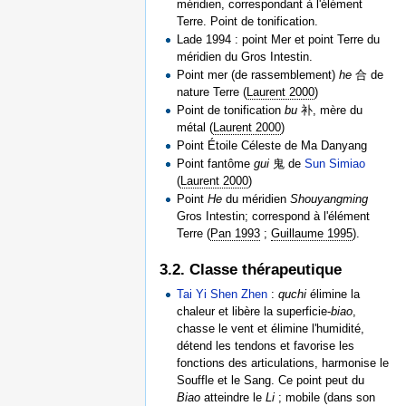
méridien, correspondant à l'élément
Terre. Point de tonification.
Lade 1994 : point Mer et point Terre du
méridien du Gros Intestin.
Point mer (de rassemblement)
he
合 de
nature Terre (
Laurent 2000
)
Point de tonification
bu
补, mère du
métal (
Laurent 2000
)
Point Étoile Céleste de Ma Danyang
Point fantôme
gui
鬼 de
Sun Simiao
(
Laurent 2000
)
Point
He
du méridien
Shouyangming
Gros Intestin; correspond à l'élément
Terre (
Pan 1993
;
Guillaume 1995
).
3.2. Classe thérapeutique
Tai Yi Shen Zhen
:
quchi
élimine la
chaleur et libère la superficie-
biao
,
chasse le vent et élimine l'humidité,
détend les tendons et favorise les
fonctions des articulations, harmonise le
Souffle et le Sang. Ce point peut du
Biao
atteindre le
Li
; mobile (dans son