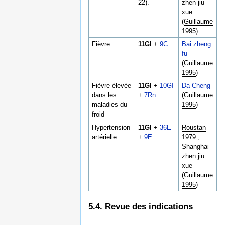
22).
zhen jiu
xue
(
Guillaume
1995
)
Fièvre
11GI
+
9C
Bai zheng
fu
(
Guillaume
1995
)
Fièvre élevée
11GI
+
10GI
Da Cheng
dans les
+
7Rn
(
Guillaume
maladies du
1995
)
froid
Hypertension
11GI
+
36E
Roustan
artérielle
+
9E
1979
;
Shanghai
zhen jiu
xue
(
Guillaume
1995
)
5.4. Revue des indications