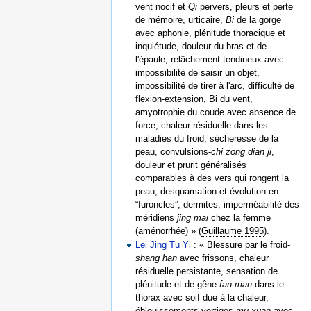
vent nocif et
Qi
pervers, pleurs et perte
de mémoire, urticaire,
Bi
de la gorge
avec aphonie, plénitude thoracique et
inquiétude, douleur du bras et de
l'épaule, relâchement tendineux avec
impossibilité de saisir un objet,
impossibilité de tirer à l'arc, difficulté de
flexion-extension, Bi du vent,
amyotrophie du coude avec absence de
force, chaleur résiduelle dans les
maladies du froid, sécheresse de la
peau, convulsions-
chi zong dian ji
,
douleur et prurit généralisés
comparables à des vers qui rongent la
peau, desquamation et évolution en
“furoncles”, dermites, imperméabilité des
méridiens
jing mai
chez la femme
(aménorrhée) » (
Guillaume 1995
).
Lei Jing Tu Yi
: « Blessure par le froid-
shang han
avec frissons, chaleur
résiduelle persistante, sensation de
plénitude et de gêne-
fan man
dans le
thorax avec soif due à la chaleur,
éblouissements-vertiges-
mu xuan
avec