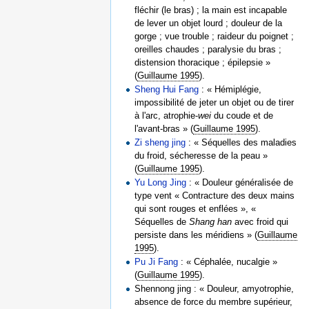
fléchir (le bras) ; la main est incapable
de lever un objet lourd ; douleur de la
gorge ; vue trouble ; raideur du poignet ;
oreilles chaudes ; paralysie du bras ;
distension thoracique ; épilepsie »
(
Guillaume 1995
).
Sheng Hui Fang
: « Hémiplégie,
impossibilité de jeter un objet ou de tirer
à l'arc, atrophie-
wei
du coude et de
l'avant-bras » (
Guillaume 1995
).
Zi sheng jing
: « Séquelles des maladies
du froid, sécheresse de la peau »
(
Guillaume 1995
).
Yu Long Jing
: « Douleur généralisée de
type vent « Contracture des deux mains
qui sont rouges et enflées », «
Séquelles de
Shang han
avec froid qui
persiste dans les méridiens » (
Guillaume
1995
).
Pu Ji Fang
: « Céphalée, nucalgie »
(
Guillaume 1995
).
Shennong jing : « Douleur, amyotrophie,
absence de force du membre supérieur,