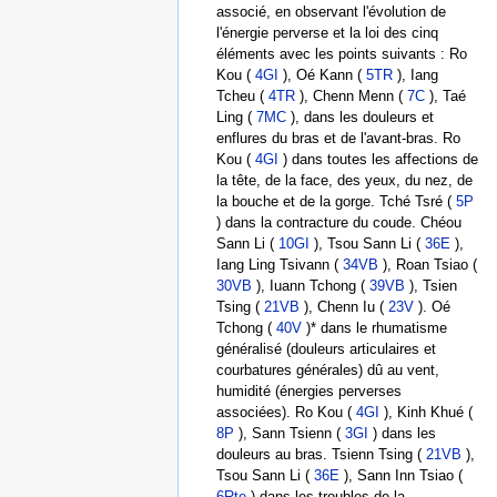
associé, en observant l'évolution de
l'énergie perverse et la loi des cinq
éléments avec les points suivants : Ro
Kou (
4GI
), Oé Kann (
5TR
), Iang
Tcheu (
4TR
), Chenn Menn (
7C
), Taé
Ling (
7MC
), dans les douleurs et
enflures du bras et de l'avant‐bras. Ro
Kou (
4GI
) dans toutes les affections de
la tête, de la face, des yeux, du nez, de
la bouche et de la gorge. Tché Tsré (
5P
) dans la contracture du coude. Chéou
Sann Li (
10GI
), Tsou Sann Li (
36E
),
Iang Ling Tsivann (
34VB
), Roan Tsiao (
30VB
), Iuann Tchong (
39VB
), Tsien
Tsing (
21VB
), Chenn Iu (
23V
). Oé
Tchong (
40V
)* dans le rhumatisme
généralisé (douleurs articulaires et
courbatures générales) dû au vent,
humidité (énergies perverses
associées). Ro Kou (
4GI
), Kinh Khué (
8P
), Sann Tsienn (
3GI
) dans les
douleurs au bras. Tsienn Tsing (
21VB
),
Tsou Sann Li (
36E
), Sann Inn Tsiao (
6Rte
) dans les troubles de la