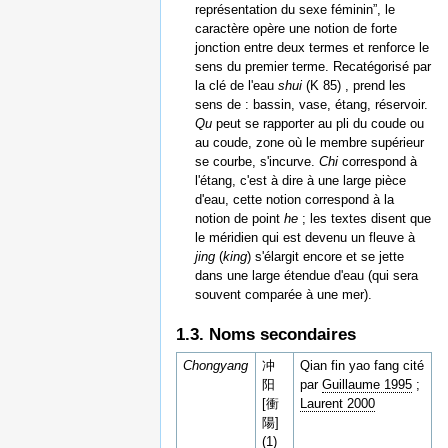
représentation du sexe féminin”, le
caractère opère une notion de forte
jonction entre deux termes et renforce le
sens du premier terme. Recatégorisé par
la clé de l'eau
shui
(K 85) , prend les
sens de : bassin, vase, étang, réservoir.
Qu
peut se rapporter au pli du coude ou
au coude, zone où le membre supérieur
se courbe, s'incurve.
Chi
correspond à
l'étang, c'est à dire à une large pièce
d'eau, cette notion correspond à la
notion de point
he
; les textes disent que
le méridien qui est devenu un fleuve à
jing
(
king
) s'élargit encore et se jette
dans une large étendue d'eau (qui sera
souvent comparée à une mer).
1.3. Noms secondaires
Chongyang
冲
Qian fin yao fang cité
阳
par
Guillaume 1995
;
[衝
Laurent 2000
陽]
(1)