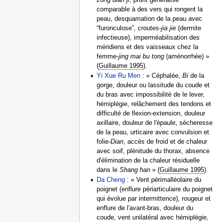
comparable à des vers qui rongent la
peau, desquamation de la peau avec
“furonculose”, croutes-
jia jie
(dermite
infectieuse), imperméabilisation des
méridiens et des vaisseaux chez la
femme-
jing mai bu tong
(aménorrhée) »
(
Guillaume 1995
).
Yi Xue Ru Men
: « Céphalée,
Bi
de la
gorge, douleur ou lassitude du coude et
du bras avec impossibilité de le lever,
hémiplégie, relâchement des tendons et
difficulté de flexion-extension, douleur
axillaire, douleur de l'épaule, sécheresse
de la peau, urticaire avec convulsion et
folie-
Dian
, accès de froid et de chaleur
avec soif, plénitude du thorax, absence
d'élimination de la chaleur résiduelle
dans le
Shang han
» (
Guillaume 1995
).
Da Cheng
: « Vent périmalléolaire du
poignet (enflure périarticulaire du poignet
qui évolue par intermittence), rougeur et
enflure de l'avant-bras, douleur du
coude, vent unilatéral avec hémiplégie,