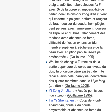
otalgie, adénites tuberculeuses-
lei li
avec
Bi
de la gorge et impossibilité de
parler, convulsions-
chi zong dian ji
, vent
qui enserre le poignet, enflure et rougeur
du bras, douleur du coude, hémiplégie,
vent pervers avec larmoiement, douleur
de l'épaule et du bras, relâchement des
tendons avec absence de force,
difficulté de flexion-extension (du
membre supérieur), sécheresse de la
peau avec éruption papuleuse-
jia jie
,
aménorrhée » (
Guillaume 1995
).
Wai ke da cheng: « Furoncles de la
partie supérieure du corps au niveau du
dos, furonculose généralisée ; dermite
tenace, érysipèle, paralysie, contracture
des quatre membres dans le
Li jie feng
(arthrite) » (
Guillaume 1995
).
Yi Zong Jin Jian
: « Accès pernicieux-
nue ji bing
» (
Guillaume 1995
).
Tai Yi Shen Zhen
: « Coup de Froid-
shang han
, douleur du coude,
amyotrophie et absence de force du