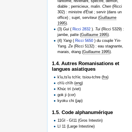
fantôme, revenant, spectre, démon,
diable ; pernicieux, malin.
Chen
(Ricci
302) : ministre d'État ; servir (dans un
office) ; sujet, serviteur (
Guillaume
1995
).
(3)
Gui
(
Ricci 2832
).
Tui
(Ricci 5329) :
jambe, patte (
Guillaume 1995
).
(4)
Yang
(
Ricci 5650
) du couple Yin-
Yang.
Ze
(Ricci 5132) : eau stagnante,
marais, étang (
Guillaume 1995
).
1.4. Autres Romanisations et
langues asiatiques
k'iu,ts'iu tch'e; tsiou-tchre (
fra
)
ch'ü ch'ih (
eng
)
Khúc trì (viet)
gok ji (cor)
kyoku chi (jap)
1.5. Code alphanumérique
11GI - GI11 (Gros Intestin)
LI 11 (Large Intestine)