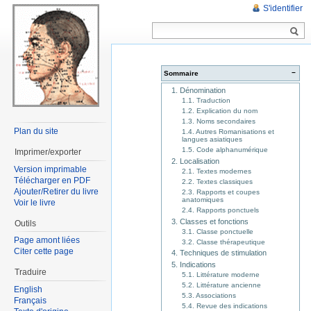
S'identifier
−
Sommaire
1. Dénomination
1.1. Traduction
1.2. Explication du nom
1.3. Noms secondaires
Plan du site
1.4. Autres Romanisations et
langues asiatiques
1.5. Code alphanumérique
Imprimer/exporter
2. Localisation
Version imprimable
2.1. Textes modernes
Télécharger en PDF
2.2. Textes classiques
Ajouter/Retirer du livre
2.3. Rapports et coupes
anatomiques
Voir le livre
2.4. Rapports ponctuels
3. Classes et fonctions
Outils
3.1. Classe ponctuelle
Page amont liées
3.2. Classe thérapeutique
Citer cette page
4. Techniques de stimulation
5. Indications
Traduire
5.1. Littérature moderne
5.2. Littérature ancienne
English
5.3. Associations
Français
5.4. Revue des indications