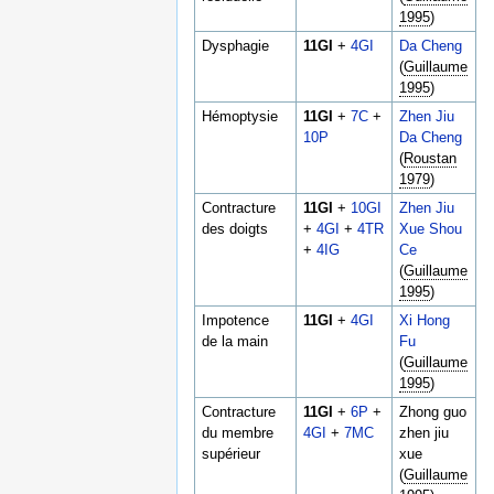
1995
)
Dysphagie
11GI
+
4GI
Da Cheng
(
Guillaume
1995
)
Hémoptysie
11GI
+
7C
+
Zhen Jiu
10P
Da Cheng
(
Roustan
1979
)
Contracture
11GI
+
10GI
Zhen Jiu
des doigts
+
4GI
+
4TR
Xue Shou
+
4IG
Ce
(
Guillaume
1995
)
Impotence
11GI
+
4GI
Xi Hong
de la main
Fu
(
Guillaume
1995
)
Contracture
11GI
+
6P
+
Zhong guo
du membre
4GI
+
7MC
zhen jiu
supérieur
xue
(
Guillaume