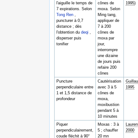
l'aiguille le temps de
cônes de
1995
)
7 expirations. Selon
moxa. Selon
Tong Ren
,
Ming tang,
puncturer à 0,7
appliquer de
distance ; dès
7 à 200
l'obtention du
deqi
,
cônes de
disperser puis
moxa par
tonifier
jour,
interrompre
une dizaine
de jours puis
refaire 200
cônes
Puncture
Cautérisation
Guilla
perpendiculaire entre
avec 3 à 5
1995
1 et 1,5 distance de
cônes de
profondeur
moxa,
moxibustion
pendant 5 à
10 minutes
Piquer
Moxas : 3 à
Lauren
perpendiculairement,
5 ; chauffer
2000
coude fléchit à 90°
20 mn