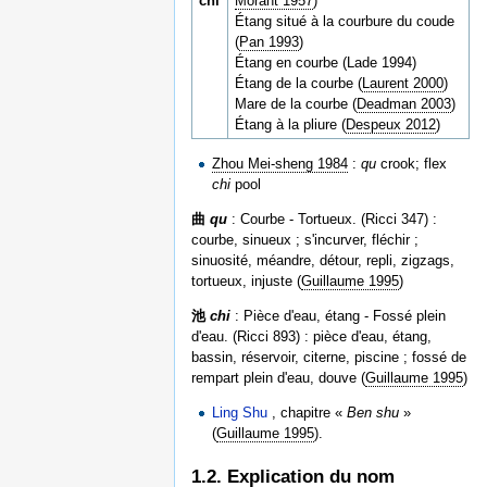
chí
Morant 1957
)
Étang situé à la courbure du coude
(
Pan 1993
)
Étang en courbe (Lade 1994)
Étang de la courbe (
Laurent 2000
)
Mare de la courbe (
Deadman 2003
)
Étang à la pliure (
Despeux 2012
)
Zhou Mei-sheng 1984
:
qu
crook; flex
chi
pool
曲
qu
: Courbe - Tortueux. (Ricci 347) :
courbe, sinueux ; s'incurver, fléchir ;
sinuosité, méandre, détour, repli, zigzags,
tortueux, injuste (
Guillaume 1995
)
池
chi
: Pièce d'eau, étang - Fossé plein
d'eau. (Ricci 893) : pièce d'eau, étang,
bassin, réservoir, citerne, piscine ; fossé de
rempart plein d'eau, douve (
Guillaume 1995
)
Ling Shu
, chapitre «
Ben shu
»
(
Guillaume 1995
).
1.2. Explication du nom