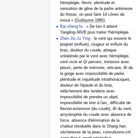
hémiplégie, fièvre, plénitude et
sensation de gêne de la partie antérieure
du thorax, on peut faire 14 cônes de
moxa » (
Guillaume 1995
).
Bai zheng fu
: « De loin il atteint
Yangling
-34VB pour traiter l'hémiplégie.
Zhen Jiu Ju Ying
: le vent qui enserre le
poignet (enflure), rougeur et enflure du
bras, douleur du coude, attaque
unilatérale par le vent avec hémiplégie,
vent vicié et
Qi
pervers, tristesse avec
pleurs, perte de mémoire, urticaire,
Bi
de
la gorge avec impossibilité de parler,
plénitude et inquiétude intrathoraciques,
douleur de l'épaule et du bras,
relâchement des tendons avec
impossibilité de prendre un objet,
impossibilité de tirer à l'arc, difficulté de
flexion-extension (du coude),
Bi
du vent,
amyotrophie du coude avec absence de
force, absence d'élimination de la
chaleur résiduelle dans le
Shang han
,
sécheresse de la peau, convulsions-
chi
zong dian ji
, prurit généralisé