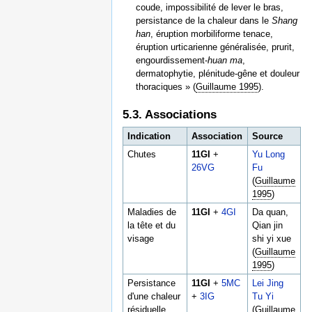
coude, impossibilité de lever le bras,
persistance de la chaleur dans le
Shang
han
, éruption morbiliforme tenace,
éruption urticarienne généralisée, prurit,
engourdissement-
huan ma
,
dermatophytie, plénitude-gêne et douleur
thoraciques » (
Guillaume 1995
).
5.3. Associations
Indication
Association
Source
Chutes
11GI
+
Yu Long
26VG
Fu
(
Guillaume
1995
)
Maladies de
11GI
+
4GI
Da quan,
la tête et du
Qian jin
visage
shi yi xue
(
Guillaume
1995
)
Persistance
11GI
+
5MC
Lei Jing
d'une chaleur
+
3IG
Tu Yi
résiduelle
(
Guillaume