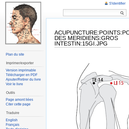
S'identifier
ACUPUNCTURE:POINTS:P
DES MERIDIENS:GROS
INTESTIN:15GI.JPG
Plan du site
Imprimer/exporter
Version imprimable
Télécharger en PDF
Ajouter/Retirer du livre
Voir le livre
Outils
Page amont liées
Citer cette page
Traduire
English
Français