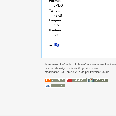
Format::
JPEG
Taille::
42KB
Largeur::
459
Hauteur::
586
←
15gi
/home/wikimtco/public_html/data/pages/acupuncture/poin
des meridiens/gros intestin/15gi.txt
· Dernière
modification: 03 Feb 2022 14:34 par
Pernice Claude