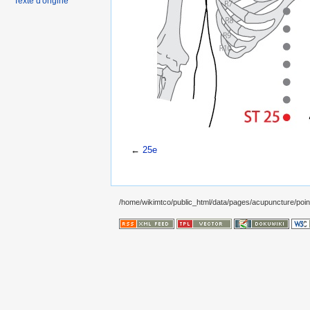
Texte d'origine
←
25e
/home/wikimtco/public_html/data/pages/acupuncture/poin