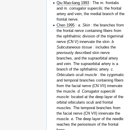
Qiu Mao-liang 1993
: The m. frontalis
and m. corrugator supercilii; the frontal
artery and vein; the medial branch of the
frontal nerve.
Chen 1995
:
a. Skin
: the branches from
the frontal nerve containing fibers from
the ophthalmic division of the trigeminal
nerve (CN V) innervate the skin
.b.
Subcutaneous tissue
: includes the
previously described skin nerve
branches, and the supraorbital artery
and vein. The supraorbital artery is a
branch of the ophthalmic artery.
c.
Orbicularis oculi muscle
: the zygomatic
and temporal branches containing fibers
from the facial nerve (CN VII) innervate
the muscle.
d. Corrugator supercilii
muscle:
located at the deep layer of the
orbital orbicularis oculi and frontal
muscles. The temporal branches from
the facial nerve (CN VII) innervate the
muscle.
e.
The deep layer of the needle
reaches the periosteum of the frontal
bone