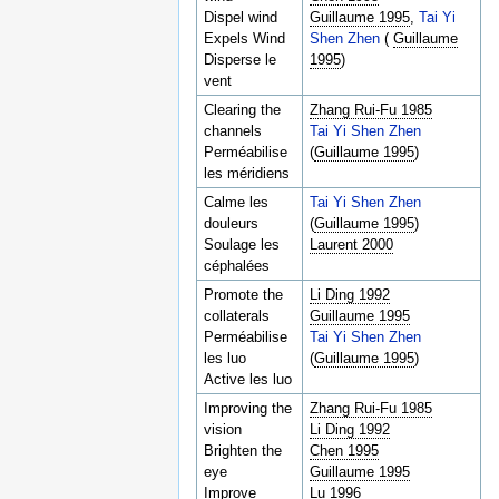
Dispel wind
Guillaume 1995
,
Tai Yi
Expels Wind
Shen Zhen
(
Guillaume
Disperse le
1995
)
vent
Clearing the
Zhang Rui-Fu 1985
channels
Tai Yi Shen Zhen
Perméabilise
(
Guillaume 1995
)
les méridiens
Calme les
Tai Yi Shen Zhen
douleurs
(
Guillaume 1995
)
Soulage les
Laurent 2000
céphalées
Promote the
Li Ding 1992
collaterals
Guillaume 1995
Perméabilise
Tai Yi Shen Zhen
les luo
(
Guillaume 1995
)
Active les luo
Improving the
Zhang Rui-Fu 1985
vision
Li Ding 1992
Brighten the
Chen 1995
eye
Guillaume 1995
Improve
Lu 1996