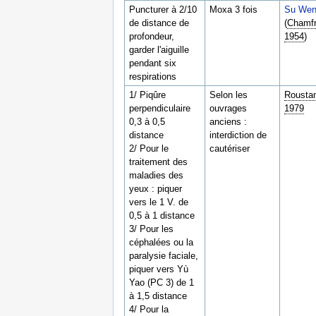
Puncturer à 2/10
Moxa 3 fois
Su We
de distance de
(
Chamfr
profondeur,
1954
)
garder l'aiguille
pendant six
respirations
1/ Piqûre
Selon les
Rousta
perpendiculaire
ouvrages
1979
0,3 à 0,5
anciens :
distance
interdiction de
2/ Pour le
cautériser
traitement des
maladies des
yeux : piquer
vers le 1 V. de
0,5 à 1 distance
3/ Pour les
céphalées ou la
paralysie faciale,
piquer vers Yù
Yao (PC 3) de 1
à 1,5 distance
4/ Pour la