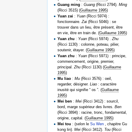
Guang ming
:
Guang
(Ricci 2794).
Ming
(Ricci 3515) (
Guillaume 1995
)
Yuan zai
:
Yuan
(Ricci 5974) :
fonctionnaire.
Zai
(Ricci 5046) : se
trouver dans un lieu, être présent, être
en vie, être en train de. (
Guillaume 1995
)
Yuan zhu
:
Yuan
(Ricci 5974) .
Zhu
(Ricci 1130) : colonne, poteau, pilier,
soutenir, étayer. (
Guillaume 1995
)
Yuan zhu
:
Yuan
(Ricci 5971) : principe,
commencement, origine, premier,
principal.
Zhu
(Ricci 1130) (
Guillaume
1995
)
Mu liao
:
Mu
(Ricci 3576) : oeil,
regarder, désigner.
Liao
: caractère
inusité qui signifie “ os ”. (
Guillaume
1995
)
Mei ben
:
Mei
(Ricci 3412) : sourcil,
bord, marge supérieur des livres.
Ben
(Ricci 3894) : racine, tronc, fondamental,
origine, capital. (
Guillaume 1995
)
Mei tou
: (selon le
Su Wen
, chapitre Gu
kong lin).
Mei
(Ricci 3412).
Tou
(Ricci