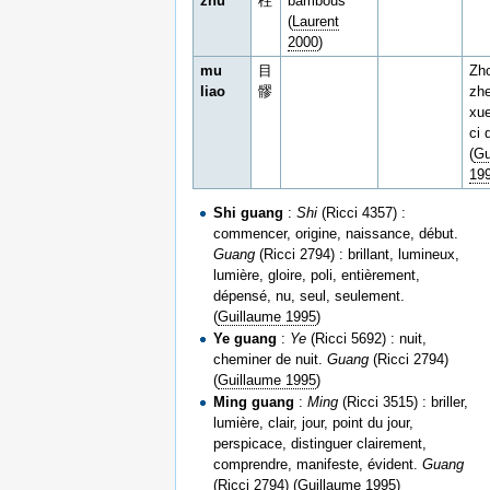
zhu
柱
bambous
(
Laurent
2000
)
mu
目
Zh
liao
髎
zhe
xue
ci 
(
Gu
19
Shi guang
:
Shi
(Ricci 4357) :
commencer, origine, naissance, début.
Guang
(Ricci 2794) : brillant, lumineux,
lumière, gloire, poli, entièrement,
dépensé, nu, seul, seulement.
(
Guillaume 1995
)
Ye guang
:
Ye
(Ricci 5692) : nuit,
cheminer de nuit.
Guang
(Ricci 2794)
(
Guillaume 1995
)
Ming guang
:
Ming
(Ricci 3515) : briller,
lumière, clair, jour, point du jour,
perspicace, distinguer clairement,
comprendre, manifeste, évident.
Guang
(Ricci 2794) (
Guillaume 1995
)