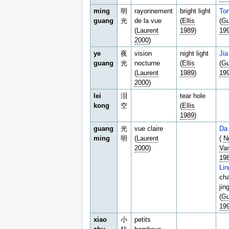
ming
明
rayonnement
bright light
To
guang
光
de la vue
(
Ellis
(
Gu
(
Laurent
1989
)
19
2000
)
ye
夜
vision
night light
Jia
guang
光
nocturne
(
Ellis
(
Gu
(
Laurent
1989
)
19
2000
)
lei
泪
tear hole
kong
空
(
Ellis
1989
)
guang
光
vue claire
Da
ming
明
(
Laurent
(
N
2000
)
Va
19
Li
cha
jin
(
Gu
19
xiao
小
petits