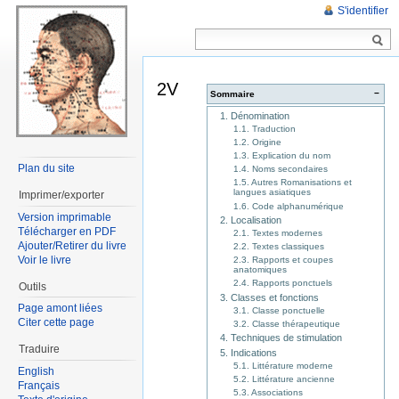
S'identifier
2V
−
Sommaire
1. Dénomination
1.1. Traduction
1.2. Origine
1.3. Explication du nom
Plan du site
1.4. Noms secondaires
1.5. Autres Romanisations et
langues asiatiques
Imprimer/exporter
1.6. Code alphanumérique
Version imprimable
2. Localisation
Télécharger en PDF
2.1. Textes modernes
Ajouter/Retirer du livre
2.2. Textes classiques
Voir le livre
2.3. Rapports et coupes
anatomiques
2.4. Rapports ponctuels
Outils
3. Classes et fonctions
Page amont liées
3.1. Classe ponctuelle
Citer cette page
3.2. Classe thérapeutique
4. Techniques de stimulation
Traduire
5. Indications
5.1. Littérature moderne
English
5.2. Littérature ancienne
Français
5.3. Associations