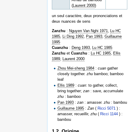
(
Laurent 2000
)
un seul caractère, deux prononciations et
deux nuances de sens
Zanzhu
:
Nguyen Van Nghi 1971
,
Lu HC
1985
,
Li Ding 1992
,
Pan 1993
,
Guillaume
1995
Cuanzhu
:
Deng 1993
,
Lu HC 1985
Zanzhu
et
Cuanzhu
:
Lu HC 1985
,
Ellis
1989
,
Laurent 2000
Zhou Mei-sheng 1984
:
cuan
gather
closely together.
zhu
bamboo; bamboo
leaf
Ellis 1989
:
cuan
: to gather, collect,
bring together;
zan
: save, accumulate
zhu
: bamboo
Pan 1993
:
zan
: amasser.
zhu
: bambou
Guillaume 1995
:
Zan
(
Ricci 5071
) :
amasser, recueillir,
zhu
(
Ricci 1144
) :
bambou
1.2. Origine