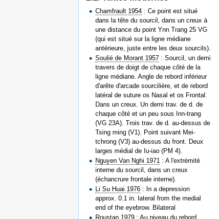
Chamfrault 1954
: Ce point est situé
dans la tête du sourcil, dans un creux à
une distance du point Ynn Trang 25 VG
(qui est situé sur la ligne médiane
antérieure, juste entre les deux sourcils).
Soulié de Morant 1957
: Sourcil, un demi
travers de doigt de chaque côté de la
ligne médiane. Angle de rebord inférieur
d'arête d'arcade sourcilière, et de rebord
latéral de suture os Nasal et os Frontal.
Dans un creux. Un demi trav. de d. de
chaque côté et un peu sous Inn-trang
(VG 23A). Trois trav. de d. au-dessus de
Tsing ming (V1). Point suivant Mei-
tchrong (V3) au-dessus du front. Deux
larges médial de Iu-iao (PM 4).
Nguyen Van Nghi 1971
: A l'extrémité
interne du sourcil, dans un creux
(échancrure frontale interne).
Li Su Huai 1976
: In a depression
approx. 0.1 in. lateral from the medial
end of the eyebrow. Bilateral
Roustan 1979
: Au niveau du rebord