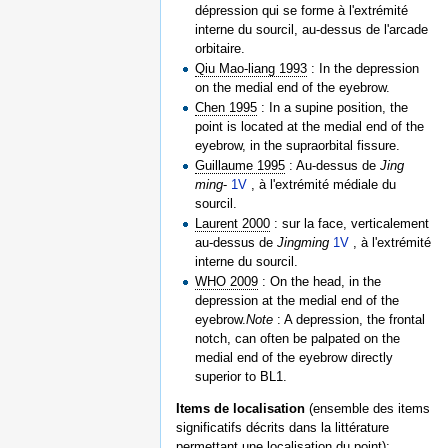
dépression qui se forme à l'extrémité
interne du sourcil, au-dessus de l'arcade
orbitaire.
Qiu Mao-liang 1993
: In the depression
on the medial end of the eyebrow.
Chen 1995
: In a supine position, the
point is located at the medial end of the
eyebrow, in the supraorbital fissure.
Guillaume 1995
: Au-dessus de
Jing
ming
-
1V
, à l'extrémité médiale du
sourcil.
Laurent 2000
: sur la face, verticalement
au-dessus de
Jingming
1V
, à l'extrémité
interne du sourcil.
WHO 2009
: On the head, in the
depression at the medial end of the
eyebrow.
Note
: A depression, the frontal
notch, can often be palpated on the
medial end of the eyebrow directly
superior to BL1.
Items de localisation
(ensemble des items
significatifs décrits dans la littérature
permettant une localisation du point):