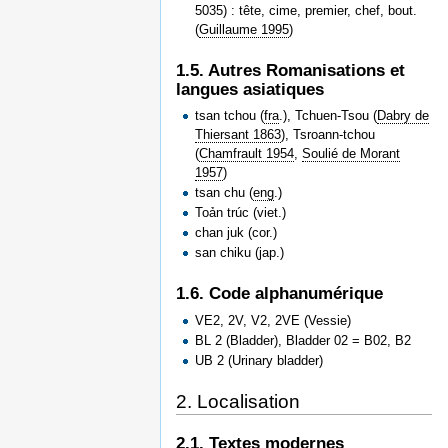
5035) : tête, cime, premier, chef, bout.
(
Guillaume 1995
)
1.5. Autres Romanisations et
langues asiatiques
tsan tchou (
fra
.), Tchuen-Tsou (
Dabry de
Thiersant 1863
), Tsroann-tchou
(
Chamfrault 1954
,
Soulié de Morant
1957
)
tsan chu (
eng
.)
Toản trúc (viet.)
chan juk (cor.)
san chiku (jap.)
1.6. Code alphanumérique
VE2, 2V, V2, 2VE (Vessie)
BL 2 (Bladder), Bladder 02 = B02, B2
UB 2 (Urinary bladder)
2. Localisation
2.1. Textes modernes