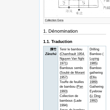
Collection Gera
1. Dénomination
1.1. Traduction
攅竹
Tenir le bambou
Drilling
Zǎnzhú
(
Chamfrault 1954
,
Bamboo (
Nguyen Van Nghi
Luying
1971
)
1985
)
Bambous serrés
Bamboo
(
Soulié de Morant
gathering
1957
)
(
Ellis
Touffe de feuilles
1989
)
de bambou (
Pan
Gathering
1993
)
Eyebrow
Collection de
(
Li Ding
bambous (Lade
1992
)
1994)
Amas de bambou