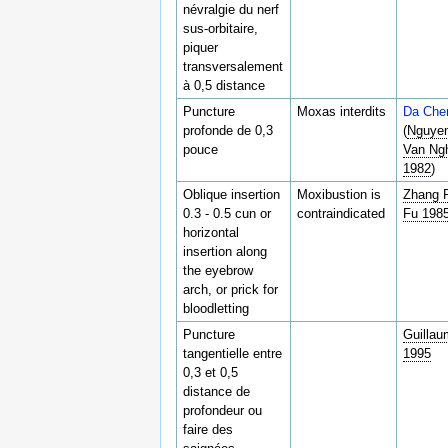
névralgie du nerf
sus-orbitaire,
piquer
transversalement
à 0,5 distance
Puncture
Moxas interdits
Da Che
profonde de 0,3
(
Nguye
pouce
Van Ng
1982
)
Oblique insertion
Moxibustion is
Zhang R
0.3 - 0.5 cun or
contraindicated
Fu 198
horizontal
insertion along
the eyebrow
arch, or prick for
bloodletting
Puncture
Guilla
tangentielle entre
1995
0,3 et 0,5
distance de
profondeur ou
faire des