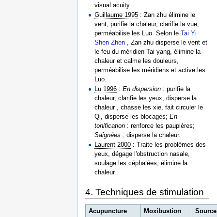
visual acuity.
Guillaume 1995
: Zan zhu élimine le
vent, purifie la chaleur, clarifie la vue,
perméabilise les Luo. Selon le
Tai Yi
Shen Zhen
, Zan zhu disperse le vent et
le feu du méridien Tai yang, élimine la
chaleur et calme les douleurs,
perméabilise les méridiens et active les
Luo.
Lu 1996
:
En dispersion
: purifie la
chaleur, clarifie les yeux, disperse la
chaleur , chasse les xie, fait circuler le
Qi, disperse les blocages;
En
tonification
: renforce les paupières;
Saignées
: disperse la chaleur.
Laurent 2000
: Traite les problèmes des
yeux, dégage l'obstruction nasale,
soulage les céphalées, élimine la
chaleur.
4. Techniques de stimulation
Acupuncture
Moxibustion
Source