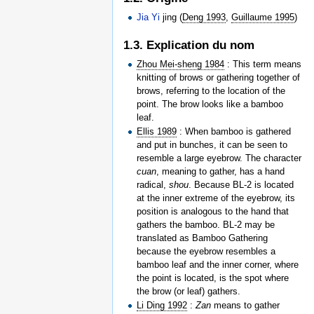
Jia Yi
jing (
Deng 1993
,
Guillaume 1995
)
1.3. Explication du nom
Zhou Mei-sheng 1984
: This term means
knitting of brows or gathering together of
brows, referring to the location of the
point. The brow looks like a bamboo
leaf.
Ellis 1989
: When bamboo is gathered
and put in bunches, it can be seen to
resemble a large eyebrow. The character
cuan
, meaning to gather, has a hand
radical,
shou
. Because BL-2 is located
at the inner extreme of the eyebrow, its
position is analogous to the hand that
gathers the bamboo. BL-2 may be
translated as Bamboo Gathering
because the eyebrow resembles a
bamboo leaf and the inner corner, where
the point is located, is the spot where
the brow (or leaf) gathers.
Li Ding 1992
:
Zan
means to gather