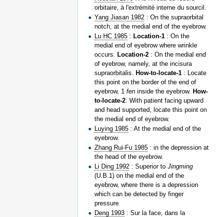
orbitaire, à l'extrémité interne du sourcil.
Yang Jiasan 1982
: On the supraorbital
notch, at the medial end of the eyebrow.
Lu HC 1985
:
Location-1
: On the
medial end of eyebrow where wrinkle
occurs.
Location-2
: On the medial end
of eyebrow, namely, at the incisura
supraorbitalis.
How-to-locate-1
: Locate
this point on the border of the end of
eyebrow, 1
fen
inside the eyebrow.
How-
to-locate-2
: With patient facing upward
and head supported, locate this point on
the medial end of eyebrow.
Luying 1985
: At the medial end of the
eyebrow.
Zhang Rui-Fu 1985
: in the depression at
the head of the eyebrow.
Li Ding 1992
: Superior to
Jingming
(U.B.1) on the medial end of the
eyebrow, where there is a depression
which can be detected by finger
pressure
Deng 1993
: Sur la face, dans la