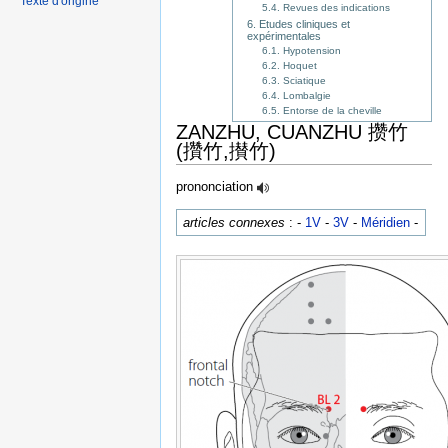
Texte d'origine
5.4. Revues des indications
6. Etudes cliniques et
expérimentales
6.1. Hypotension
6.2. Hoquet
6.3. Sciatique
6.4. Lombalgie
6.5. Entorse de la cheville
ZANZHU, CUANZHU 攒竹
(攢竹,攅竹)
prononciation
articles connexes
: -
1V
-
3V
-
Méridien
-