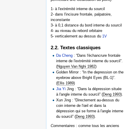
1- à l'extrémité interne du sourcil
2- dans l'incisure frontale, palpatoire,
inconstante
3- à 0,1 distance du bord interne du sourcil
4- au niveau du rebord orbitaire
5- verticalement au dessus du
1V
2.2. Textes classiques
Da Cheng
: “Dans l'échancrure frontale
interne de l'extrémité interne du sourcil”.
(
Nguyen Van Nghi 1982
)
Golden Mirror : “In the depression on the
eyebrow above Bright Eyes (BL-1)”.
(
Ellis 1989
)
Jia Yi
Jing : “Dans la dépression située
à l'angle interne du sourcil” (
Deng 1993
).
Xun Jing : “Directement au-dessus du
coin interne de l'œil et dans la
dépression qui se forme à l'angle interne
du sourcil” (
Deng 1993
).
Commentaires
: comme tous les anciens