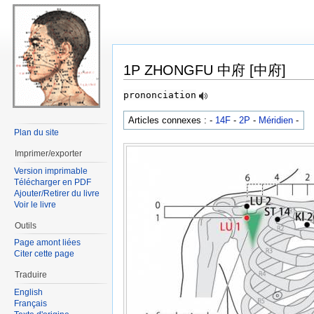
1P ZHONGFU 中府 [中府]
prononciation
Articles connexes : -
14F
-
2P
-
Méridien
-
Plan du site
Imprimer/exporter
Version imprimable
Télécharger en PDF
Ajouter/Retirer du livre
Voir le livre
Outils
Page amont liées
Citer cette page
Traduire
English
Français