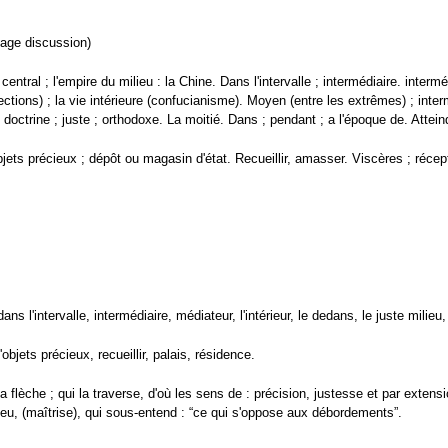
page discussion)
 central ; l'empire du milieu : la Chine. Dans l'intervalle ; intermédiaire. interméd
ctions) ; la vie intérieure (confucianisme). Moyen (entre les extrêmes) ; interm
e doctrine ; juste ; orthodoxe. La moitié. Dans ; pendant ; a l'époque de. Atteindr
bjets précieux ; dépôt ou magasin d'état. Recueillir, amasser. Viscères ; récep
dans l'intervalle, intermédiaire, médiateur, l'intérieur, le dedans, le juste milie
'objets précieux, recueillir, palais, résidence.
la flèche ; qui la traverse, d'où les sens de : précision, justesse et par extensi
lieu, (maîtrise), qui sous-entend : “ce qui s'oppose aux débordements”.