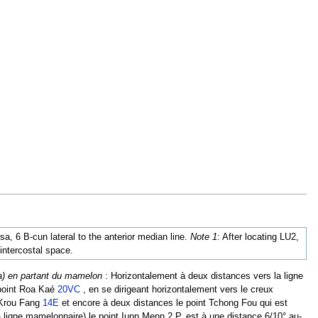
ssa, 6 B-cun lateral to the anterior median line.
Note 1
: After locating LU2,
intercostal space.
a) en partant du mamelon
: Horizontalement à deux distances vers la ligne
point Roa Kaé
20VC
, en se dirigeant horizontalement vers le creux
t Krou Fang
14E
et encore à deux distances le point Tchong Fou qui est
a ligne mamelonnaire) le point Iunn Menn 2 P. est à une distance 6/10° au-