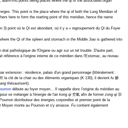
ng, alarm-mu points being places where the qi of the associated organ
verges. This point is the place where the qi of both the Lung Meridian of
hers here to form the starting point of this meridian, hence the name
 3) point où le
Qi
est abondant, où il y a « regroupement du
Qi
du Foyer
 where the Qi of the spleen and stomach in the Middle Jiao is gathered into
état pathologique de l'Organe ou agir sur un tel trouble. D'autre part,
ait référence à l'origine interne de ce méridien dans l'Estomac, au niveau
ar extension : résidence, palais d'un grand personnage (littéralement :
月 la clé de la chair ou des éléments organiques (K 130), il devient
fu
腑
zang
thésaurisent).
 poumon
débute au foyer moyen… Il rappelle donc l'origine du méridien au
ur se mélanger à l'énergie de l'air
kong qi
空氣 afin de former
zong qi
宗
u Poumon distributeur des énergies corporelles et premier point de la
Foyer Moyen monte au Poumon et s'y amasse.
Fu
contient également