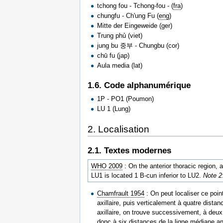
tchong fou - Tchong-fou - (
fra
)
chungfu - Ch'ung Fu (
eng
)
Mitte der Eingeweide (ger)
Trung phủ (viet)
jung bu 중부 - Chungbu (cor)
chū fu (jap)
Aula media (lat)
1.6. Code alphanumérique
1P - PO1 (Poumon)
LU 1 (Lung)
2. Localisation
2.1. Textes modernes
WHO 2009
: On the anterior thoracic region, a
LU1 is located 1 B-cun inferior to LU2.
Note 2
Chamfrault 1954
: On peut localiser ce poin
axillaire, puis verticalement à quatre dista
axillaire, on trouve successivement, à deux
donc à six distances de la ligne médiane an