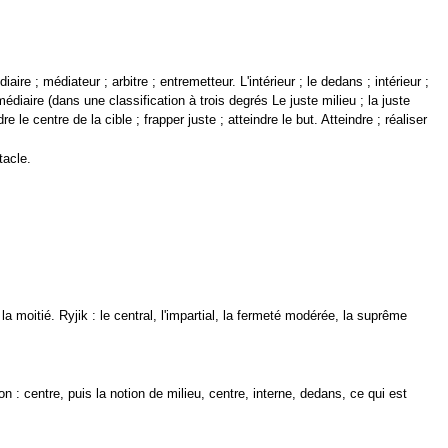
iaire ; médiateur ; arbitre ; entremetteur. L'intérieur ; le dedans ; intérieur ;
édiaire (dans une classification à trois degrés Le juste milieu ; la juste
e le centre de la cible ; frapper juste ; atteindre le but. Atteindre ; réaliser
tacle.
u, la moitié. Ryjik : le central, l'impartial, la fermeté modérée, la suprême
on : centre, puis la notion de milieu, centre, interne, dedans, ce qui est