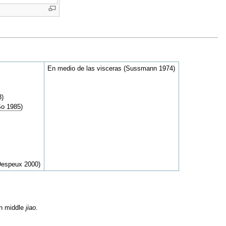
En medio de las visceras (Sussmann 1974)
3)
So 1985
)
(Despeux 2000)
 in middle
jiao
.