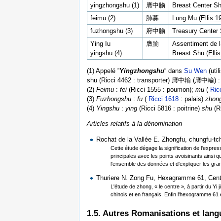
yingzhongshu (1)
膺中腧
Breast Center Sh
feimu (2)
肺募
Lung Mu (
Ellis 1
fuzhongshu (3)
府中腧
Treasury Center 
Ying Iu
膺腧
Assentiment de la
yingshu (4)
Breast Shu (
Elli
(1) Appelé ”
Yingzhongshu
“ dans
Su Wen
(uti
shu (Ricci 4462 : transporter) 膺中输 (膺中輸) : po
(2)
Feimu
:
fei
(Ricci 1555 : poumon);
mu
(
Ric
(3)
Fuzhongshu
:
fu
(
Ricci 1618
: palais)
zhon
(4)
Yingshu
:
ying
(Ricci 5816 : poitrine)
shu
(Ri
Articles relatifs à la dénomination
Rochat de la Vallée E. Zhongfu, chungfu-tc
Cette étude dégage la signification de l'expr
principales avec les points avoisinants ainsi 
l'ensemble des données et d'expliquer les gran
Thuriere N. Zong Fu, Hexagramme 61, Centr
L'étude de zhong, « le centre », à partir du Yi j
chinois et en français. Enfin l'hexogramme 61 
1.5. Autres Romanisations et lang