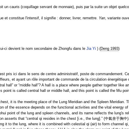
it un cauris (coquillage servant de monnaie), puis par la suite un objet quelco
e et constitue l'intensif, il signifie : donner, livrer, remettre.
Yan
, variante ouv
ui-ci devient le nom secondaire de Zhongfu dans le
Jia Yi
) (
Deng 1993
)
st pris ici dans le sens de centre administratif, poste de commandement. Cec
ffeurs, et ayant un rôle important de commande de la circulation énergétique
tral hall” or “middle hall”? A hall is a place where people gather together like
is point is called central hall or middle hall, and this point is called the M
chest, it is the meeting place of the Lung Meridian and the Spleen Meridian. T
on of the essence depends on the functional activities and the vital energy of
aohui point of the lung and spleen channels, and its name reflects the lung's re
asserts that “central qi resides in the chest [i.e., the lung].” (中氣舍于胸中). Thi
 it to the lung, where it is combined with celestial qi (air) to form channel qi