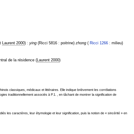
t
Laurent 2000
) :
ying
(Ricci 5816 : poitrine)
zhong
(
Ricci 1266
: milieu)
ral de la résidence (
Laurent 2000
)
hinois classiques, médicaux et littéraires. Elle indique brièvement les corrélations
ies traditionnellement associés à P.1. , en tâchant de montrer la signification de
diés les caractères, leur étymologie et leur signification, puis la notion de « sincérité » en