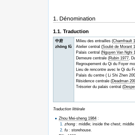
1. Dénomination
1.1. Traduction
中府
Milieu des entrailles (
Chamfrault 
zhōng fǔ
Atelier central (
Soulié de Morant 
Palais central (
Nguyen Van Nghi 
Demeure centrale (
Rubin 1977
, D
Regroupement du Qi du Foyer mo
Lieu de rencontre avec le Qi du 
Palais du centre ( Li Shi Zhen 2
Résidence centrale (
Deadman 20
Trésorier du palais central (
Despe
Traduction littérale
Zhou Mei-sheng 1984
:
zhong
: middle; inside the chest; middl
fu
: storehouse.