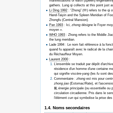
manifestations of earth (spleen) engenderin
gathers. Lung qi collects at this point just a
Li Ding 1992
: “Zhong” (中) refers to the qi 
Hand-Taiyin and the Spleen Meridian of Foot
Zhongfu (Central Mansion).
Pan 1993
: Ici,
zhong
désigne le Foyer moye
moyen ».
WHO 1993
: Zhong refers to the Middle Jiao
the lung meridian.
Lade 1994 : Le nom fait référence à la fonct
quand fu apparaît avec le radical de la chai
du Réchauffeur Moyen.
Laurent 2000
:
L'ensemble se traduit par dépôt d'archiv
résidence d'un homme d'une certaine me
qui signifie viscère-
yang
(les
fu
sont des
Commentaire :
zhong
est mis pour centre
zhong jiao
(Estomac/Rate), et l'ascensi
氣 énergie principale (ou essentielle ou 
circulation circadienne. Pris dans le s
l'élément
cun
qui symbolise la prise des 
1.4. Noms secondaires