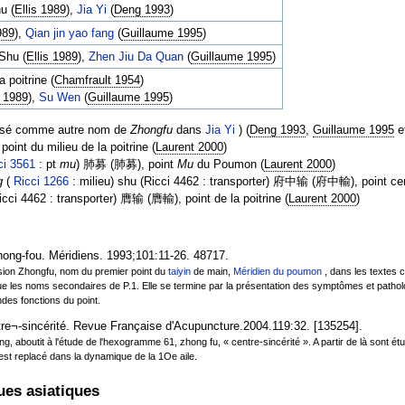
u (
Ellis 1989
),
Jia Yi
(
Deng 1993
)
989
),
Qian jin yao fang
(
Guillaume 1995
)
Shu (
Ellis 1989
),
Zhen Jiu Da Quan
(
Guillaume 1995
)
 poitrine (
Chamfrault 1954
)
s 1989
),
Su Wen
(
Guillaume 1995
)
lisé comme autre nom de
Zhongfu
dans
Jia Yi
) (
Deng 1993
,
Guillaume 1995
e
int du milieu de la poitrine (
Laurent 2000
)
ci 3561
: pt
mu
) 肺募 (肺募), point
Mu
du Poumon (
Laurent 2000
)
g
(
Ricci 1266
: milieu) shu (Ricci 4462 : transporter) 府中输 (府中輸), point cent
cci 4462 : transporter) 膺输 (膺輸), point de la poitrine (
Laurent 2000
)
hong-fou. Méridiens. 1993;101:11-26. 48717.
ession Zhongfu, nom du premier point du
taiyin
de main,
Méridien du poumon
, dans les textes c
que les noms secondaires de P.1. Elle se termine par la présentation des symptômes et patholog
des fonctions du point.
e¬-sincérité. Revue Française d'Acupuncture.2004.119:32. [135254].
ing, aboutit à l'étude de l'hexogramme 61, zhong fu, « centre-sincérité ». A partir de là sont étu
est replacé dans la dynamique de la 1Oe aile.
ues asiatiques