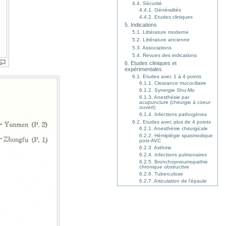
4.4. Sécurité
4.4.1. Généralités
4.4.2. Etudes cliniques
5. Indications
5.1. Littérature moderne
5.2. Littérature ancienne
5.3. Associations
5.4. Revues des indications
6. Etudes cliniques et
expérimentales
6.1. Etudes avec 1 à 4 points
6.1.1. Clearance mucociliaire
6.1.2. Synergie Shu-Mo
6.1.3. Anesthésie par
acupuncture (chirurgie à coeur
ouvert)
6.1.4. Infections pathogènes
6.2. Etudes avec plus de 4 points
6.2.1. Anesthésie chirurgicale
6.2.2. Hémiplégie spasmodique
post-AVC
6.2.3. Asthme
6.2.4. Infections pulmonaires
6.2.5. Bronchopneumopathie
chronique obstructive
6.2.6. Tuberculose
6.2.7. Articulation de l'épaule