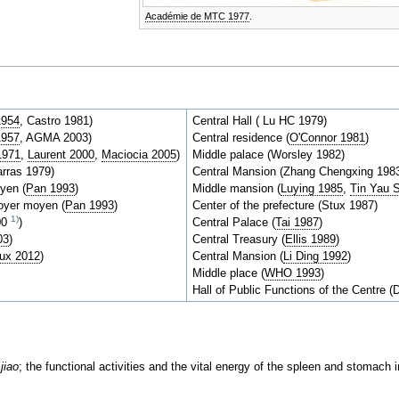
Académie de MTC 1977
.
1954
, Castro 1981)
Central Hall ( Lu HC 1979)
1957
, AGMA 2003)
Central residence (
O'Connor 1981
)
1971
,
Laurent 2000
,
Maciocia 2005
)
Middle palace (Worsley 1982)
arras 1979)
Central Mansion (Zhang Chengxing 198
yen (
Pan 1993
)
Middle mansion (
Luying 1985
,
Tin Yau 
Foyer moyen (
Pan 1993
)
Center of the prefecture (Stux 1987)
1)
000
)
Central Palace (
Tai 1987
)
03
)
Central Treasury (
Ellis 1989
)
ux 2012
)
Central Mansion (
Li Ding 1992
)
Middle place (
WHO 1993
)
Hall of Public Functions of the Centre 
e
jiao
; the functional activities and the vital energy of the spleen and stomach