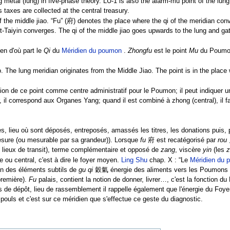
g metal (lung) in five-phase theory. LU-1 is also the alarm-mu point of the lu
s taxes are collected at the central treasury.
of the middle jiao. “Fu” (府) denotes the place where the qi of the meridian con
-Taiyin converges. The qi of the middle jiao goes upwards to the lung and gat
n d'où part le
Qi
du
Méridien du poumon
.
Zhongfu
est le point
Mu
du Poumon
. The lung meridian originates from the Middle Jiao. The point is in the place
ion de ce point comme centre administratif pour le Poumon; il peut indiquer un 
r, il correspond aux Organes Yang; quand il est combiné à zhong (central), il f
es, lieu où sont déposés, entreposés, amassés les titres, les donations puis, p
sure (ou mesurable par sa grandeur)). Lorsque
fu
府 est recatégorisé par
rou
 lieux de transit), terme complémentaire et opposé de
zang
, viscère
yin
(les
 ou central, c'est à dire le foyer moyen.
Ling Shu
chap. X : “Le
Méridien du
on des éléments subtils de
gu qi
穀氣 énergie des aliments vers les Poumons po
première).
Fu
palais, contient la notion de donner, livrer…, c'est la fonction d
ens de dépôt, lieu de rassemblement il rappelle également que l'énergie du 
pouls et c'est sur ce méridien que s'effectue ce geste du diagnostic.