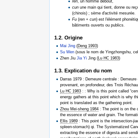
ren
, un homme debout,
cun
une main qui tient, donne ou reço
(chinois) ; sème d'activité mesurée.
Fu
(
ren
+
cun
) est l'élément phonétiqu
bâtiments ouverts ou publics.
1.2. Origine
Mai Jing
(
Deng 1993
)
Su Wen
(sous le nom de Yingzhongshu, cel
Zhen Jiu
Jia Yi
Jing (
Lu HC 1983
)
1.3. Explication du nom
Darras 1979 : Demeure centrale : Demeure e
provenant, en profondeur, des Trois Réchau
Lu HC 1983
: : Why is this point called “cen
energy gathers at this point which is why th
point is translated as the gathering point.
Zhou Mei-sheng 1984
: The point is on the 
the essence of water and grain. The formati
Ellis 1989
: This point is the intersection-ji
spleen-stomach) qi. The Systematized Canon 
extracting the essence of digesta and sending