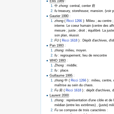
Ellis 1989
:
中
zhong
: central, center 府
fu
treasury, storehouse; mansion. (voir 
Gaurier 1990
:
zhong
(
Ricci 1266
): Milieu ; au centre ;
interne. Le coeur humain (centre des affe
mesure ; juste ; droit ; équilibré. La just
son plan, réussir.
FU
(
Ricci 1618
) : Dépôt d'archives, d'o
Pan 1993
:
zhong
: milieu, moyen.
fu
: regroupement, lieu de rencontre
WHO 1993
:
Zhong
: middle;
fu
: place.
Guillaume 1995
:
zhong
中 (
Ricci 1266
) : milieu, centre, 
maîtrise au sein du chaos.
Fu
府 (
Ricci 1618
) : dépôt d'archives, d
Laurent 2000
:
zhong
: représentation d'une cible et de 
médian (entre les extrêmes) , (juste) mi
Fu
se compose de trois caractères :