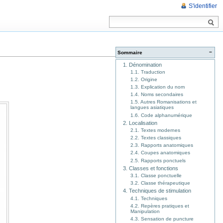
S'identifier
−
Sommaire
1. Dénomination
1.1. Traduction
1.2. Origine
1.3. Explication du nom
1.4. Noms secondaires
1.5. Autres Romanisations et
langues asiatiques
1.6. Code alphanumérique
2. Localisation
2.1. Textes modernes
2.2. Textes classiques
2.3. Rapports anatomiques
2.4. Coupes anatomiques
2.5. Rapports ponctuels
3. Classes et fonctions
3.1. Classe ponctuelle
3.2. Classe thérapeutique
4. Techniques de stimulation
4.1. Techniques
4.2. Repères pratiques et
Manipulation
4.3. Sensation de puncture