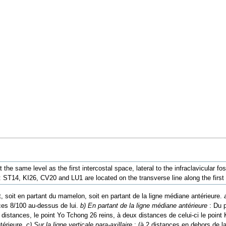
t the same level as the first intercostal space, lateral to the infraclavicular fo
: ST14, KI26, CV20 and LU1 are located on the transverse line along the first 
t, soit en partant du mamelon, soit en partant de la ligne médiane antérieure.
nces 8/100 au-dessus de lui.
b) En partant de la ligne médiane antérieure
: Du 
 distances, le point Yo Tchong 26 reins, à deux distances de celui-ci le poin
térieure.
c) Sur la ligne verticale para-axillaire
: (à 2 distances en dehors de l